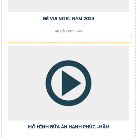
BÉ VUI NOEL NĂM 2023
Đã xem: 648
MÔ HÌNH BỮA ĂN HẠNH PHÚC -MẦM