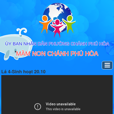
ỦY BAN NHÂN DÂN PHƯỜNG CHÁNH PHÚ HÒA
MẦM NON CHÁNH PHÚ HÒA
Lá 4-Sinh hoạt 20.10