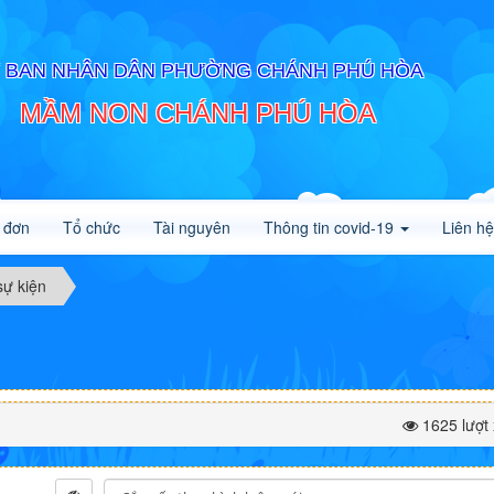
 BAN NHÂN DÂN PHƯỜNG CHÁNH PHÚ HÒA
MẦM NON CHÁNH PHÚ HÒA
 đơn
Tổ chức
Tài nguyên
Thông tin covid-19
Liên hệ
sự kiện
1625 lượt