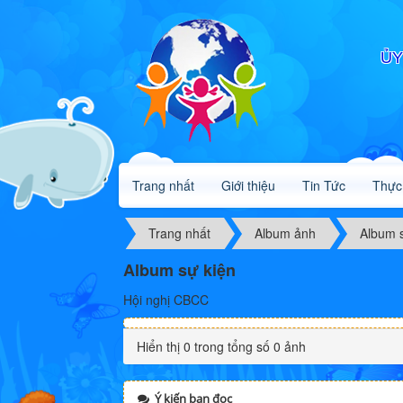
ỦY
Trang nhất
Giới thiệu
Tin Tức
Thực
Trang nhất
Album ảnh
Album 
Album sự kiện
Hội nghị CBCC
Hiển thị 0 trong tổng số 0 ảnh
Ý kiến bạn đọc