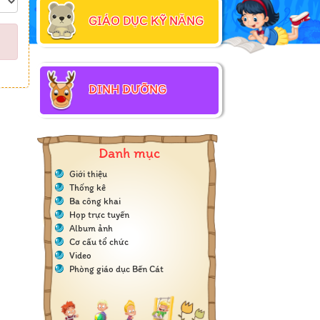
GIÁO DỤC KỸ NĂNG
DINH DƯỠNG
Danh mục
Giới thiệu
Thống kê
Ba công khai
Họp trực tuyến
Album ảnh
Cơ cấu tổ chức
Video
Phòng giáo dục Bến Cát