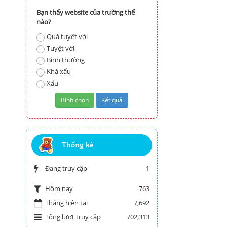
Bạn thấy website của trường thế
nào?
Quá tuyệt vời
Tuyệt vời
Bình thường
Khá xấu
Xấu
Thống kê
Đang truy cập
1
763
Hôm nay
Tháng hiện tại
7,692
Tổng lượt truy cập
702,313