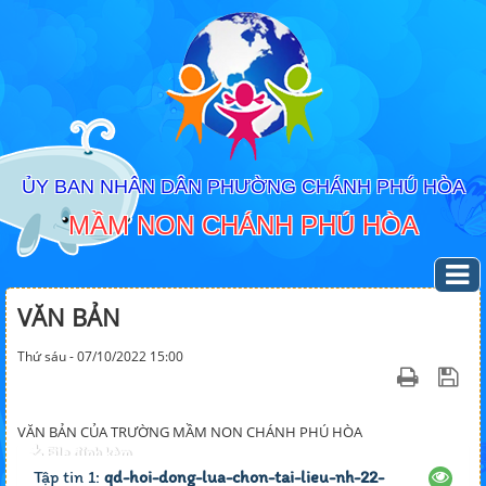
ỦY BAN NHÂN DÂN PHƯỜNG CHÁNH PHÚ HÒA
MẦM NON CHÁNH PHÚ HÒA
VĂN BẢN
Thứ sáu - 07/10/2022 15:00
VĂN BẢN CỦA TRƯỜNG MẦM NON CHÁNH PHÚ HÒA
File đính kèm
Tập tin 1:
qd-hoi-dong-lua-chon-tai-lieu-nh-22-