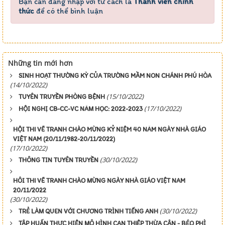
Bạn cần đăng nhập với tư cách là
Thành viên chính
thức
để có thể bình luận
Những tin mới hơn
SINH HOẠT THƯỜNG KỲ CỦA TRƯỜNG MẦM NON CHÁNH PHÚ HÒA
(14/10/2022)
(15/10/2022)
TUYÊN TRUYỀN PHÒNG BỆNH
(17/10/2022)
HỘI NGHỊ CB-CC-VC NĂM HỌC: 2022-2023
HỘI THI VẼ TRANH CHÀO MỪNG KỶ NIỆM 40 NĂM NGÀY NHÀ GIÁO
VIỆT NAM (20/11/1982-20/11/2022)
(17/10/2022)
(30/10/2022)
THÔNG TIN TUYÊN TRUYỀN
HÔI THI VẼ TRANH CHÀO MỪNG NGÀY NHÀ GIÁO VIỆT NAM
20/11/2022
(30/10/2022)
(30/10/2022)
TRẺ LÀM QUEN VỚI CHƯƠNG TRÌNH TIẾNG ANH
TẬP HUẤN THỰC HIỆN MÔ HÌNH CAN THIỆP THỪA CÂN - BÉO PHÌ