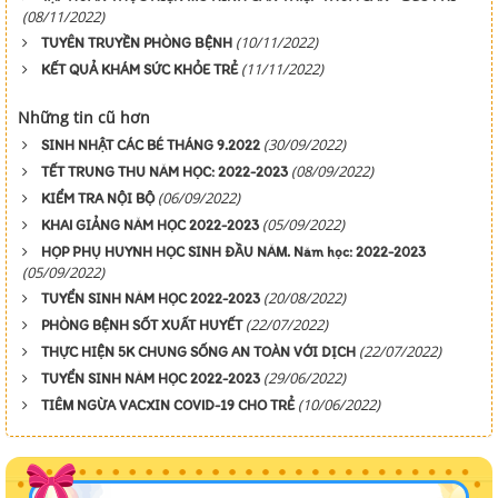
(08/11/2022)
(10/11/2022)
TUYÊN TRUYỀN PHÒNG BỆNH
(11/11/2022)
KẾT QUẢ KHÁM SỨC KHỎE TRẺ
Những tin cũ hơn
(30/09/2022)
SINH NHẬT CÁC BÉ THÁNG 9.2022
(08/09/2022)
TẾT TRUNG THU NĂM HỌC: 2022-2023
(06/09/2022)
KIỂM TRA NỘI BỘ
(05/09/2022)
KHAI GIẢNG NĂM HỌC 2022-2023
HỌP PHỤ HUYNH HỌC SINH ĐẦU NĂM. Năm học: 2022-2023
(05/09/2022)
(20/08/2022)
TUYỂN SINH NĂM HỌC 2022-2023
(22/07/2022)
PHÒNG BỆNH SỐT XUẤT HUYẾT
(22/07/2022)
THỰC HIỆN 5K CHUNG SỐNG AN TOÀN VỚI DỊCH
(29/06/2022)
TUYỂN SINH NĂM HỌC 2022-2023
(10/06/2022)
TIÊM NGỪA VACXIN COVID-19 CHO TRẺ