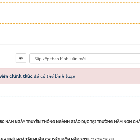
viên chính thức
để có thể bình luận
ỆM 80 NĂM NGÀY TRUYỀN THỐNG NGÀNH GIÁO DỤC TẠI TRƯỜNG MẦM NON CH
(13/09/2025)
ÁNH PHÚ HOÀ TẬP HUẤN CHUYÊN MÔN NẶM 2025