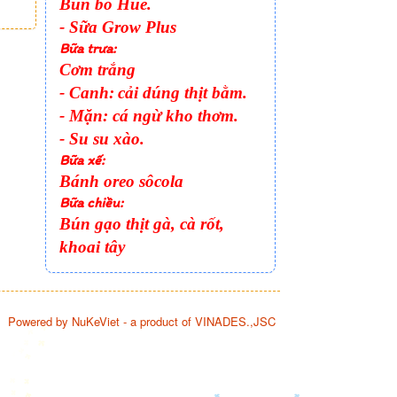
Bún bò Huế.
- Sữa Grow Plus
Bữa trưa:
Cơm trắng
- Canh:
cải dúng thịt bằm.
- Mặn:
cá ngừ kho thơm.
- Su su xào.
Bữa xế:
Bánh oreo sôcola
Bữa chiều:
Bún gạo thịt gà, cà rốt,
khoai tây
Powered by
NuKeViet
- a product of
VINADES.,JSC