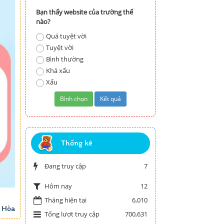
Bạn thấy website của trường thế
nào?
Quá tuyệt vời
Tuyệt vời
Bình thường
Khá xấu
Xấu
Thống kê
Đang truy cập
7
12
Hôm nay
Tháng hiện tại
6,010
 Hòa
Tổng lượt truy cập
700,631