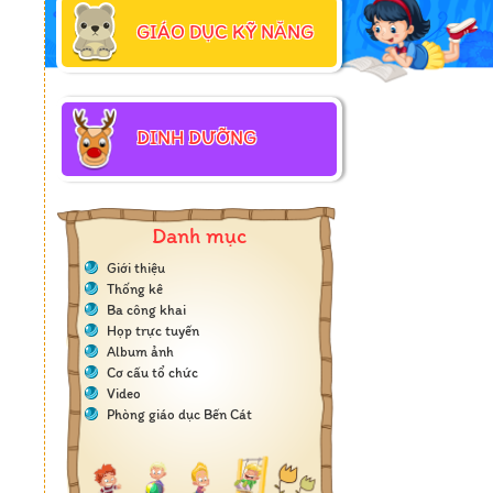
GIÁO DỤC KỸ NĂNG
DINH DƯỠNG
Danh mục
Giới thiệu
Thống kê
Ba công khai
Họp trực tuyến
Album ảnh
Cơ cấu tổ chức
Video
Phòng giáo dục Bến Cát