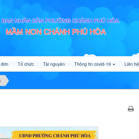
 BAN NHÂN DÂN PHƯỜNG CHÁNH PHÚ HÒA
MẦM NON CHÁNH PHÚ HÒA
 đơn
Tổ chức
Tài nguyên
Thông tin covid-19
Liên hệ
g