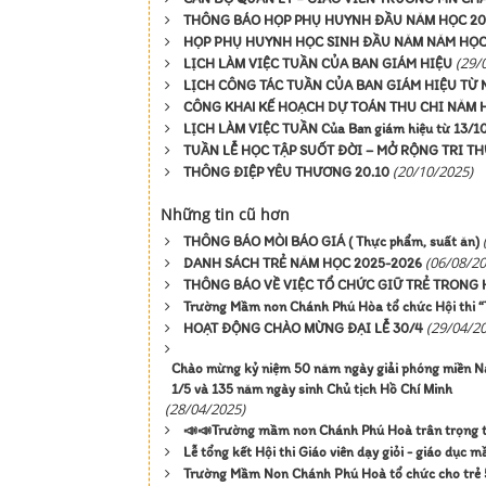
THÔNG BÁO HỌP PHỤ HUYNH ĐẦU NĂM HỌC 20
HỌP PHỤ HUYNH HỌC SINH ĐẦU NĂM NĂM HỌC 
(29/
LỊCH LÀM VIỆC TUẦN CỦA BAN GIÁM HIỆU
LỊCH CÔNG TÁC TUẦN CỦA BAN GIÁM HIỆU TỪ N
CÔNG KHAI KẾ HOẠCH DỰ TOÁN THU CHI NĂM 
LỊCH LÀM VIỆC TUẦN Của Ban giám hiệu từ 13/1
TUẦN LỄ HỌC TẬP SUỐT ĐỜI – MỞ RỘNG TRI T
(20/10/2025)
THÔNG ĐIỆP YÊU THƯƠNG 20.10
Những tin cũ hơn
THÔNG BÁO MÒI BÁO GIÁ ( Thực phẩm, suất ăn)
(06/08/20
DANH SÁCH TRẺ NĂM HỌC 2025-2026
THÔNG BÁO VỀ VIỆC TỔ CHỨC GIỮ TRẺ TRONG 
Trường Mầm non Chánh Phú Hòa tổ chức Hội thi “Tô
(29/04/2
HOẠT ĐỘNG CHÀO MỪNG ĐẠI LỄ 30/4
Chào mừng kỷ niệm 50 năm ngày giải phóng miền N
1/5 và 135 năm ngày sinh Chủ tịch Hồ Chí Minh
(28/04/2025)
📣📣Trường mầm non Chánh Phú Hoà trân trọng t
Lễ tổng kết Hội thi Giáo viên dạy giỏi - giáo dục
Trường Mầm Non Chánh Phú Hoà tổ chức cho trẻ 5 