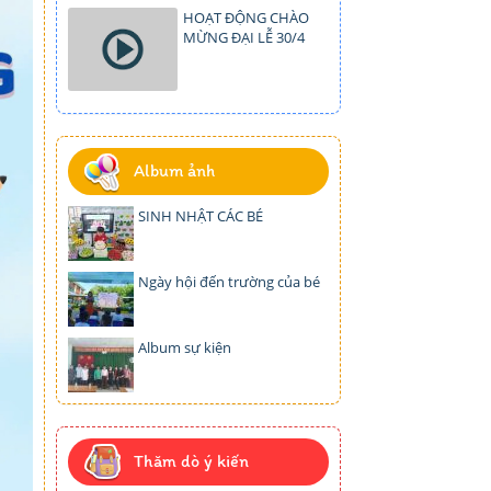
HOẠT ĐỘNG CHÀO
MỪNG ĐẠI LỄ 30/4
Album ảnh
SINH NHẬT CÁC BÉ
Ngày hội đến trường của bé
Album sự kiện
Thăm dò ý kiến