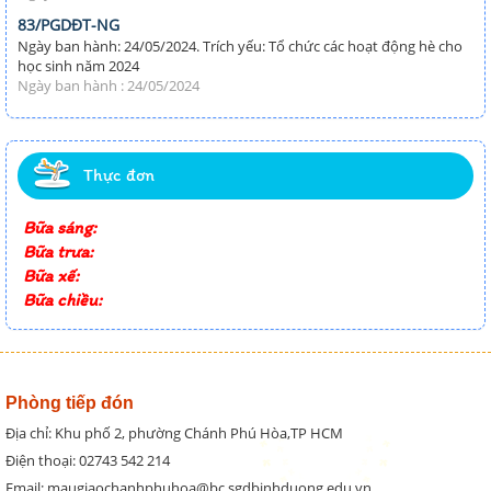
83/PGDĐT-NG
Ngày ban hành: 24/05/2024. Trích yếu: Tổ chức các hoạt động hè cho
học sinh năm 2024
Ngày ban hành : 24/05/2024
Thực đơn
Bữa sáng:
Bữa trưa:
Bữa xế:
Bữa chiều:
Phòng tiếp đón
Địa chỉ: Khu phố 2, phường Chánh Phú Hòa,TP HCM
Điện thoại: 02743 542 214
Email: maugiaochanhphuhoa@bc.sgdbinhduong.edu.vn