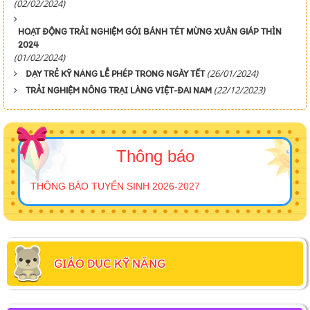
(02/02/2024)
HOẠT ĐỘNG TRẢI NGHIỆM GÓI BÁNH TÉT MỪNG XUÂN GIÁP THÌN
2024
(01/02/2024)
(26/01/2024)
DẠY TRẺ KỸ NĂNG LỄ PHÉP TRONG NGÀY TẾT
(22/12/2023)
TRẢI NGHIỆM NÔNG TRẠI LÀNG VIỆT-ĐAI NAM
Thông báo
THÔNG BÁO TUYỂN SINH 2026-2027
GIÁO DỤC KỸ NĂNG