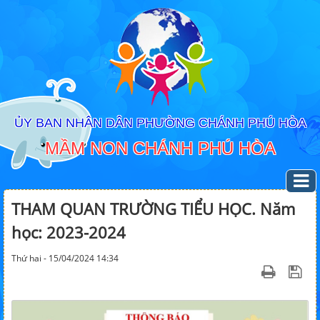
ỦY BAN NHÂN DÂN PHƯỜNG CHÁNH PHÚ HÒA
MẦM NON CHÁNH PHÚ HÒA
THAM QUAN TRƯỜNG TIỂU HỌC. Năm
học: 2023-2024
Thứ hai - 15/04/2024 14:34