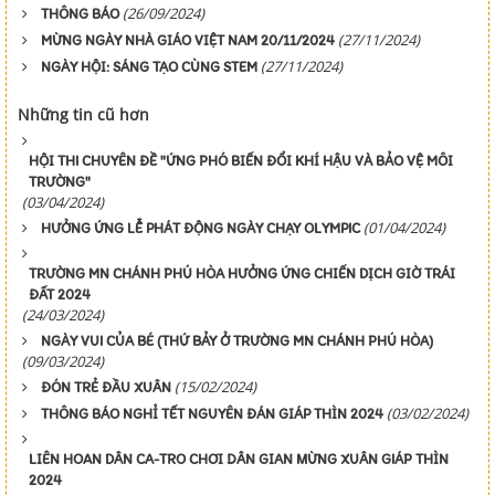
(26/09/2024)
THÔNG BÁO
(27/11/2024)
MỪNG NGÀY NHÀ GIÁO VIỆT NAM 20/11/2024
(27/11/2024)
NGÀY HỘI: SÁNG TẠO CÙNG STEM
Những tin cũ hơn
HỘI THI CHUYÊN ĐỀ "ỨNG PHÓ BIẾN ĐỔI KHÍ HẬU VÀ BẢO VỆ MÔI
TRƯỜNG"
(03/04/2024)
(01/04/2024)
HƯỞNG ỨNG LỄ PHÁT ĐỘNG NGÀY CHẠY OLYMPIC
TRƯỜNG MN CHÁNH PHÚ HÒA HƯỞNG ỨNG CHIẾN DỊCH GIỜ TRÁI
ĐẤT 2024
(24/03/2024)
NGÀY VUI CỦA BÉ (THỨ BẢY Ở TRƯỜNG MN CHÁNH PHÚ HÒA)
(09/03/2024)
(15/02/2024)
ĐÓN TRẺ ĐẦU XUÂN
(03/02/2024)
THÔNG BÁO NGHỈ TẾT NGUYÊN ĐÁN GIÁP THÌN 2024
LIÊN HOAN DÂN CA-TRO CHƠI DÂN GIAN MỪNG XUÂN GIÁP THÌN
2024