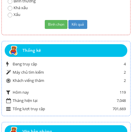
Bình thường
Khá xấu
Xấu
Thống kê
Đang truy cập
4
Máy chủ tìm kiếm
2
Khách viếng thăm
2
119
Hôm nay
Tháng hiện tại
7,048
Tổng lượt truy cập
701,669
Văn bản phòng