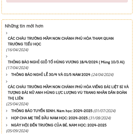
Những tin mới hơn
CÁC CHÁU TRƯỜNG MẦM NON CHÁNH PHÚ HÒA THAM QUAN
TRƯỜNG TIỂU HỌC
(16/04/2024)
THÔNG BÁO NGHỈ GIỖ TỔ HÙNG VƯƠNG 18/4/2024 ( Mùng 10/3 Al)
(17/04/2024)
(24/04/2024)
THÔNG BÁO NGHỈ LỄ 30/4 VÀ 01/5 NĂM 2024
CÁC CHÁU TRƯỜNG MẦM NON CHÁNH PHÚ HÒA VIẾNG ĐÀI LIỆT SĨ VÀ
TƯỢNG ĐÀI NỮ ANH HÙNG LỰC LƯỢNG VŨ TRANG NHÂN DÂN ĐOÀN
THỊ LIÊN
(25/04/2024)
(01/07/2024)
THÔNG BÁO TUYỂN SINH. Năm học: 2024-2025
(31/08/2024)
HỌP CHA MẸ TRẺ ĐẦU NĂM HỌC: 2024-2025
NGÀY HỘI ĐẾN TRƯỜNG CỦA BÉ. NĂM HỌC: 2024-2025
(05/09/2024)