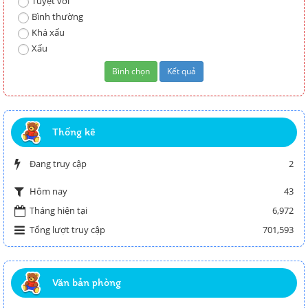
Tuyệt vời
Bình thường
Khá xấu
Xấu
Thống kê
Đang truy cập
2
43
Hôm nay
Tháng hiện tại
6,972
Tổng lượt truy cập
701,593
Văn bản phòng