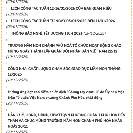
(20/01/2026)
LỊCH CÔNG TÁC TUẦN 12-16/01/2026 CỦA BAN GIÁM HIỆU
(13/01/2026)
LỊCH CÔNG TÁC TUẦN TỪ NGÀY 05/01/2026 ĐẾN 11/01/2026
(05/01/2026)
(29/12/2025)
THÔNG BÁO NGHỈ TẾT DƯƠNG TỊCH 2026
TRƯỜNG MẦM NON CHÁNH PHÚ HOÀ TỔ CHỨC HOẠT ĐỘNG CHÀO
MỪNG NGÀY THÀNH LẬP QUÂN ĐỘI NHÂN DÂN VIỆT NAM 22/12
(19/12/2025)
CÔNG KHAI CHẤT LƯỢNG CHĂM SÓC GIÁO DỤC MẦM NON THÁNG
12/2025
(10/12/2025)
Hưởng ứng đợt cao điểm chiến dịch “Chung tay vượt lũ” do Ủy ban Mặt
trận Tổ quốc Việt Nam phường Chánh Phú Hòa phát động
(26/11/2025)
ĐẢNG UỶ, HĐND, UBND, UBMTTQVN PHƯỜNG CHÁNH PHÚ HOÀ ĐẾN
THĂM VÀ CHÚC MỪNG TRƯỜNG MẦM NON CHÁNH PHÚ HOÀ NHÂN
NGÀY 20/11
(20/11/2025)