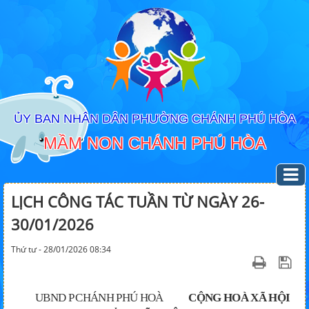
ỦY BAN NHÂN DÂN PHƯỜNG CHÁNH PHÚ HÒA
MẦM NON CHÁNH PHÚ HÒA
LỊCH CÔNG TÁC TUẦN TỪ NGÀY 26-
30/01/2026
Thứ tư - 28/01/2026 08:34
UBND P CHÁNH PHÚ HOÀ
CỘNG HOÀ XÃ HỘI