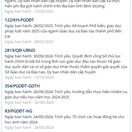
ngành, Ủy ban nhân dân cấp huyện, Ủy ban nhân dân cấp xã thực
hiện phi địa giới hành chính trên địa bàn tỉnh Bình Dương
Ngày ban hành : 13/03/2025
122/KH-PGDĐT
Ngày ban hành: 28/02/2025. Trích yếu: Kế hoạch Phổ biến, giáo dục
pháp luật năm 2025 của ngành Giáo dục và Đào tạo thành phố Bến
Cát
Ngày ban hành : 28/02/2025
2819/QĐ-UBND
Ngày ban hành: 30/09/2024. Trích yếu: Quyết định công bố thủ tục
hành chính bị bãi bỏ trong lĩnh vực giáo dục đào tạo thuộc hệ giáo
dục quốc dân và cơ sở giáo dục khác thuộc thẩm quyền giải quyết của
Sở Giáo dục và Đào tạo, Ủy ban nhân dân cấp huyện
Ngày ban hành : 15/10/2024
354/PGDĐT-GDTH
Ngày ban hành: 26/09/2024. Trích yếu: Hướng dẫn thực hiện nhiệm vụ
giáo dục tiểu học năm học 2024-2025
Ngày ban hành : 26/09/2024
83/PGDĐT-NG
Ngày ban hành: 24/05/2024. Trích yếu: Tổ chức các hoạt động hè cho
học sinh năm 2024
Ngày ban hành : 24/05/2024