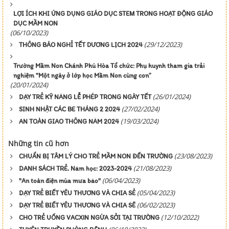
LỢI ÍCH KHI ỨNG DỤNG GIÁO DỤC STEM TRONG HOẠT ĐỘNG GIÁO
DỤC MẦM NON
(06/10/2023)
(29/12/2023)
THÔNG BÁO NGHỈ TẾT DƯƠNG LỊCH 2024
Trường Mầm Non Chánh Phú Hòa Tổ chức: Phụ huynh tham gia trải
nghiệm “Một ngày ở lớp học Mầm Non cùng con”
(20/01/2024)
(26/01/2024)
DẠY TRẺ KỸ NĂNG LỄ PHÉP TRONG NGÀY TẾT
(27/02/2024)
SINH NHẬT CÁC BE THÁNG 2 2024
(19/03/2024)
AN TOÀN GIAO THÔNG NĂM 2024
Những tin cũ hơn
(23/08/2023)
CHUẨN BỊ TÂM LÝ CHO TRẺ MẦM NON ĐẾN TRƯỜNG
(21/08/2023)
DANH SÁCH TRẺ. Năm học: 2023-2024
(06/04/2023)
"An toàn điện mùa mưa bão"
(05/04/2023)
DẠY TRẺ BIẾT YÊU THƯƠNG VÀ CHIA SẺ
(06/02/2023)
DẠY TRẺ BIẾT YÊU THƯƠNG VÀ CHIA SẼ
(12/10/2022)
CHO TRẺ UỐNG VACXIN NGỪA SỞI TẠI TRƯỜNG