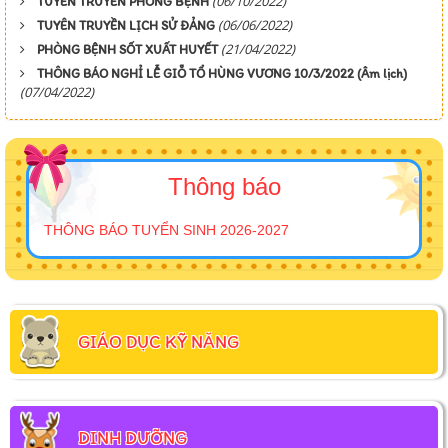
(06/10/2022)
TUYÊN TRUYỀN PHÒNG BỆNH
(06/06/2022)
TUYÊN TRUYỀN LỊCH SỬ ĐẢNG
(21/04/2022)
PHÒNG BỆNH SỐT XUẤT HUYẾT
THÔNG BÁO NGHỈ LỄ GIỖ TỔ HÙNG VƯƠNG 10/3/2022 (Âm lịch)
(07/04/2022)
Thông báo
THÔNG BÁO TUYỂN SINH 2026-2027
GIÁO DỤC KỸ NĂNG
DINH DƯỠNG