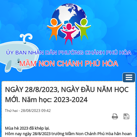
ỦY BAN NHÂN DÂN PHƯỜNG CHÁNH PHÚ HÒA
MẦM NON CHÁNH PHÚ HÒA
NGÀY 28/8/2023, NGÀY ĐẦU NĂM HỌC
MỚI. Năm học: 2023-2024
Thứ hai - 28/08/2023 09:42
Mùa hè 2023 đã khép lại.
Hôm nay ngày 28/8/2023 trường Mầm Non Chánh Phú Hòa hân hoan