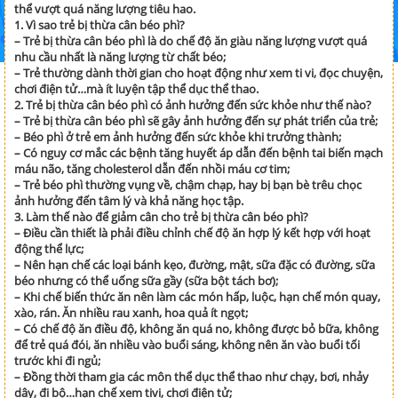
thể vượt quá năng lượng tiêu hao.
1. Vì sao trẻ bị thừa cân béo phì?
– Trẻ bị thừa cân béo phì là do chế độ ăn giàu năng lượng vượt quá
nhu cầu nhất là năng lượng từ chất béo;
– Trẻ thường dành thời gian cho hoạt động như xem ti vi, đọc chuyện,
chơi điện tử…mà ít luyện tập thể dục thể thao.
2. Trẻ bị thừa cân béo phì có ảnh hưởng đến sức khỏe như thế nào?
– Trẻ bị thừa cân béo phì sẽ gây ảnh hưởng đến sự phát triển của trẻ;
– Béo phì ở trẻ em ảnh hưởng đến sức khỏe khi trưởng thành;
– Có nguy cơ mắc các bệnh tăng huyết áp dẫn đến bệnh tai biến mạch
máu não, tăng cholesterol dẫn đến nhồi máu cơ tim;
– Trẻ béo phì thường vụng về, chậm chạp, hay bị bạn bè trêu chọc
ảnh hưởng đến tâm lý và khả năng học tập.
3. Làm thế nào để giảm cân cho trẻ bị thừa cân béo phì?
– Điều cần thiết là phải điều chỉnh chế độ ăn hợp lý kết hợp với hoạt
động thể lực;
– Nên hạn chế các loại bánh kẹo, đường, mật, sữa đặc có đường, sữa
béo nhưng có thể uống sữa gầy (sữa bột tách bơ);
– Khi chế biến thức ăn nên làm các món hấp, luộc, hạn chế món quay,
xào, rán. Ăn nhiều rau xanh, hoa quả ít ngọt;
– Có chế độ ăn điều độ, không ăn quá no, không được bỏ bữa, không
để trẻ quá đói, ăn nhiều vào buổi sáng, không nên ăn vào buổi tối
trước khi đi ngủ;
– Đồng thời tham gia các môn thể dục thể thao như chạy, bơi, nhảy
dây, đi bộ…hạn chế xem tivi, chơi điện tử;