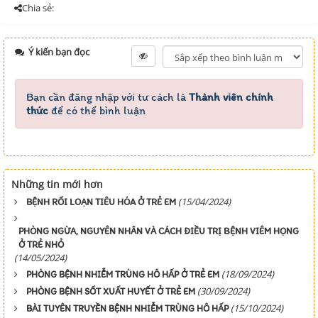
Chia sẻ:
Ý kiến bạn đọc
Bạn cần đăng nhập với tư cách là
Thành viên chính
thức
để có thể bình luận
Những tin mới hơn
(15/04/2024)
BỆNH RỐI LOẠN TIÊU HÓA Ở TRẺ EM
PHÒNG NGỪA, NGUYÊN NHÂN VÀ CÁCH ĐIỀU TRỊ BỆNH VIÊM HỌNG
Ở TRẺ NHỎ
(14/05/2024)
(18/09/2024)
PHÒNG BỆNH NHIỄM TRÙNG HÔ HẤP Ở TRẺ EM
(30/09/2024)
PHÒNG BỆNH SỐT XUẤT HUYẾT Ở TRẺ EM
(15/10/2024)
BÀI TUYÊN TRUYỀN BỆNH NHIỄM TRÙNG HÔ HẤP