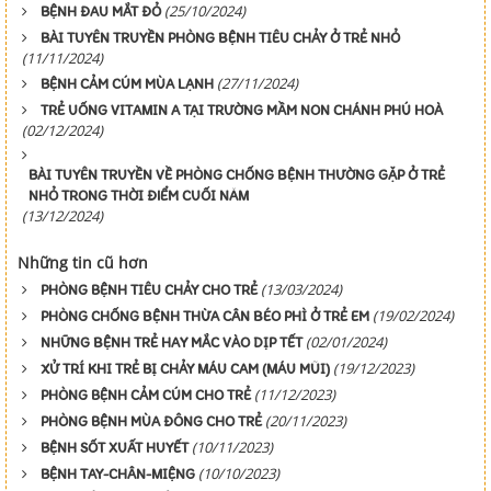
(25/10/2024)
BỆNH ĐAU MẮT ĐỎ
BÀI TUYÊN TRUYỀN PHÒNG BỆNH TIÊU CHẢY Ở TRẺ NHỎ
(11/11/2024)
(27/11/2024)
BỆNH CẢM CÚM MÙA LẠNH
TRẺ UỐNG VITAMIN A TẠI TRƯỜNG MẦM NON CHÁNH PHÚ HOÀ
(02/12/2024)
BÀI TUYÊN TRUYỀN VỀ PHÒNG CHỐNG BỆNH THƯỜNG GẶP Ở TRẺ
NHỎ TRONG THỜI ĐIỂM CUỐI NĂM
(13/12/2024)
Những tin cũ hơn
(13/03/2024)
PHÒNG BỆNH TIÊU CHẢY CHO TRẺ
(19/02/2024)
PHÒNG CHỐNG BỆNH THỪA CÂN BÉO PHÌ Ở TRẺ EM
(02/01/2024)
NHỮNG BỆNH TRẺ HAY MẮC VÀO DỊP TẾT
(19/12/2023)
XỬ TRÍ KHI TRẺ BỊ CHẢY MÁU CAM (MÁU MŨI)
(11/12/2023)
PHÒNG BỆNH CẢM CÚM CHO TRẺ
(20/11/2023)
PHÒNG BỆNH MÙA ĐÔNG CHO TRẺ
(10/11/2023)
BỆNH SỐT XUẤT HUYẾT
(10/10/2023)
BỆNH TAY-CHÂN-MIỆNG