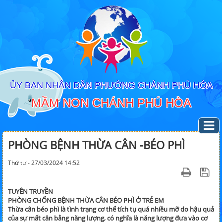
ỦY BAN NHÂN DÂN PHƯỜNG CHÁNH PHÚ HÒA
MẦM NON CHÁNH PHÚ HÒA
PHÒNG BỆNH THỪA CÂN -BÉO PHÌ
Thứ tư - 27/03/2024 14:52
TUYÊN TRUYỀN
PHÒNG CHỐNG BỆNH THỪA CÂN BÉO PHÌ Ở TRẺ EM
Thừa cân béo phì là tình trạng cơ thể tích tụ quá nhiều mỡ do hậu quả
của sự mất cân bằng năng lượng, có nghĩa là năng lượng đưa vào cơ