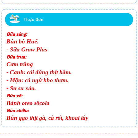
Thực đơn
Bữa sáng:
Bún bò Huế.
- Sữa Grow Plus
Bữa trưa:
Cơm trắng
- Canh:
cải dúng thịt bằm.
- Mặn:
cá ngừ kho thơm.
- Su su xào.
Bữa xế:
Bánh oreo sôcola
Bữa chiều:
Bún gạo thịt gà, cà rốt, khoai tây